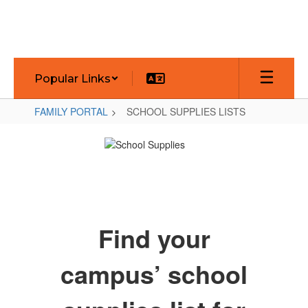
Skip
to
main
content
Popular Links
FAMILY PORTAL
SCHOOL SUPPLIES LISTS
SCHOOL
SUPPLIES
LISTS
Find your
campus’ school