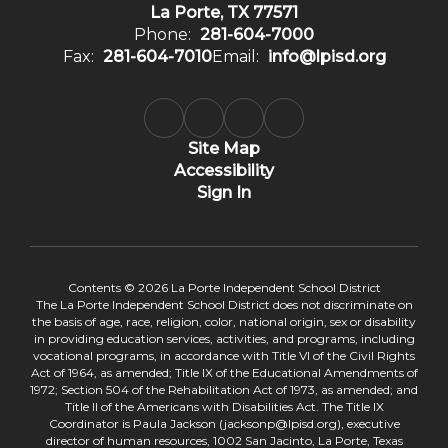
La Porte, TX 77571
Phone:
281-604-7000
Fax:
281-604-7010
Email:
info@lpisd.org
Site Map
Accessibility
Sign In
Contents © 2026 La Porte Independent School District
The La Porte Independent School District does not discriminate on
the basis of age, race, religion, color, national origin, sex or disability
in providing education services, activities, and programs, including
vocational programs, in accordance with Title VI of the Civil Rights
Act of 1964, as amended; Title IX of the Educational Amendments of
1972; Section 504 of the Rehabilitation Act of 1973, as amended; and
Title II of the Americans with Disabilities Act. The Title IX
Coordinator is Paula Jackson (jacksonp@lpisd.org), executive
director of human resources, 1002 San Jacinto, La Porte, Texas