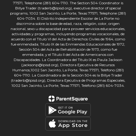
77571, Telephone (281) 604-7110. The Section 504 Coordinator is
Billye Trader (traderb@lpisd.org), executive director of special
programs, 1002 San Jacinto, La Porte, Texas 77571, Telephone (281)
604-7034. El Distrito Independiente Escolar de La Porte no
discrimina sobre la base de edad, raza, religión, color, origen
nacional, sexo u discapacidad para proveer servicios educacionales,
actividades y programas, incluyendo programas vocacionales, de
acuerdo con el Título VI del Acta de Derechos Civiles de 1964, como
fue enmendada; Título IX de las Enmiendas Educacionales de 1972;
Sección 504 del Acta de Rehabilitación de 1973, como fue
enmendada; y el Título II del Acta de Americanos con
Discapacidades. La Coordinadora del Título IX es Paula Jackson
(jacksonp@lpisd.org), Directora Ejecutiva de Recursos
Humanos,1002 San Jacinto, La Porte, Texas 77571, Teléfono (281)
604-7110. La Coordinadora de la Sección 504 es la Billye Trader
(traderb@lpisd.org), Directora Ejecutiva de Programas Especiales,
1002 San Jacinto, La Porte, Texas 77571, Teléfono (281) 604-7034.