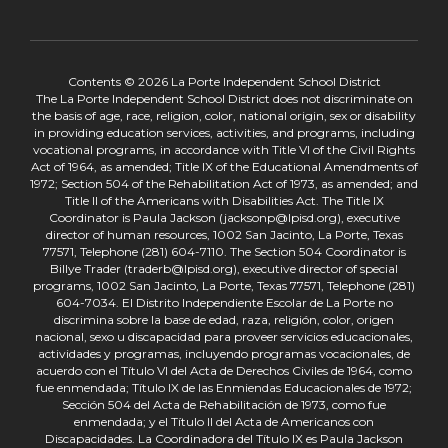
Contents © 2026 La Porte Independent School District
The La Porte Independent School District does not discriminate on
the basis of age, race, religion, color, national origin, sex or disability
in providing education services, activities, and programs, including
vocational programs, in accordance with Title VI of the Civil Rights
Act of 1964, as amended; Title IX of the Educational Amendments of
1972; Section 504 of the Rehabilitation Act of 1973, as amended; and
Title II of the Americans with Disabilities Act. The Title IX
Coordinator is Paula Jackson (jacksonp@lpisd.org), executive
director of human resources, 1002 San Jacinto, La Porte, Texas
77571, Telephone (281) 604-7110. The Section 504 Coordinator is
Billye Trader (traderb@lpisd.org), executive director of special
programs, 1002 San Jacinto, La Porte, Texas 77571, Telephone (281)
604-7034. El Distrito Independiente Escolar de La Porte no
discrimina sobre la base de edad, raza, religión, color, origen
nacional, sexo u discapacidad para proveer servicios educacionales,
actividades y programas, incluyendo programas vocacionales, de
acuerdo con el Título VI del Acta de Derechos Civiles de 1964, como
fue enmendada; Título IX de las Enmiendas Educacionales de 1972;
Sección 504 del Acta de Rehabilitación de 1973, como fue
enmendada; y el Título II del Acta de Americanos con
Discapacidades. La Coordinadora del Título IX es Paula Jackson