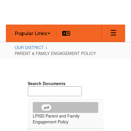
Skip
to
main
content
Popular Links
OUR DISTRICT
PARENT & FAMILY ENGAGEMENT POLICY
PARENT
&
FAMILY
Search Documents
ENGAGEMENT
POLICY
.pdf
LPISD Parent and Family
Engagement Policy