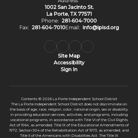
Address:
1002 San Jacinto St.
La Porte, TX 77571
Phone:
281-604-7000
Fax:
281-604-7010
Email:
info@lpisd.org
Site Map
Accessibility
Sign In
Contents © 2026 La Porte Independent School District
The La Porte Independent School District does not discriminate on
the basis of age, race, religion, color, national origin, sex or disability
in providing education services, activities, and programs, including
vocational programs, in accordance with Title VI of the Civil Rights
Act of 1964, as amended; Title IX of the Educational Amendments of
1972; Section 504 of the Rehabilitation Act of 1973, as amended; and
Title II of the Americans with Disabilities Act. The Title IX