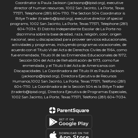
Coordinator is Paula Jackson (jacksonp@lpisd.org), executive
director of human resources, 1002 San Jacinto, La Porte, Texas
77571, Telephone (281) 604-7110. The Section 504 Coordinator is
Billye Trader (traderb@lpisd.org), executive director of special
programs, 1002 San Jacinto, La Porte, Texas 77571, Telephone (281)
604-7034. El Distrito Independiente Escolar de La Porte no
discrimina sobre la base de edad, raza, religión, color, origen
nacional, sexo u discapacidad para proveer servicios educacionales,
actividades y programas, incluyendo programas vocacionales, de
acuerdo con el Título VI del Acta de Derechos Civiles de 1964, como
fue enmendada; Título IX de las Enmiendas Educacionales de 1972;
Sección 504 del Acta de Rehabilitación de 1973, como fue
enmendada; y el Título II del Acta de Americanos con
Discapacidades. La Coordinadora del Título IX es Paula Jackson
(jacksonp@lpisd.org), Directora Ejecutiva de Recursos
Humanos,1002 San Jacinto, La Porte, Texas 77571, Teléfono (281)
604-7110. La Coordinadora de la Sección 504 es la Billye Trader
(traderb@lpisd.org), Directora Ejecutiva de Programas Especiales,
1002 San Jacinto, La Porte, Texas 77571, Teléfono (281) 604-7034.