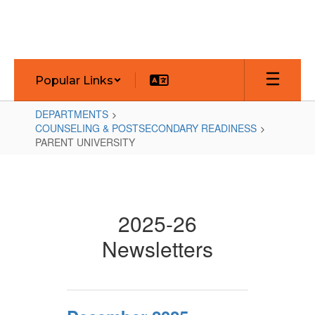
Skip
to
main
content
Popular Links
DEPARTMENTS
COUNSELING & POSTSECONDARY READINESS
PARENT UNIVERSITY
PARENT
UNIVERSITY
2025-26
Newsletters