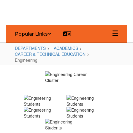
Skip
to
main
content
Popular Links
DEPARTMENTS
ACADEMICS
CAREER & TECHNICAL EDUCATION
Engineering
Engineering