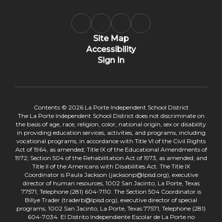
Site Map
Accessibility
Sign In
Contents © 2026 La Porte Independent School District
The La Porte Independent School District does not discriminate on
the basis of age, race, religion, color, national origin, sex or disability
in providing education services, activities, and programs, including
vocational programs, in accordance with Title VI of the Civil Rights
Act of 1964, as amended; Title IX of the Educational Amendments of
1972; Section 504 of the Rehabilitation Act of 1973, as amended; and
Title II of the Americans with Disabilities Act. The Title IX
Coordinator is Paula Jackson (jacksonp@lpisd.org), executive
director of human resources, 1002 San Jacinto, La Porte, Texas
77571, Telephone (281) 604-7110. The Section 504 Coordinator is
Billye Trader (traderb@lpisd.org), executive director of special
programs, 1002 San Jacinto, La Porte, Texas 77571, Telephone (281)
604-7034. El Distrito Independiente Escolar de La Porte no