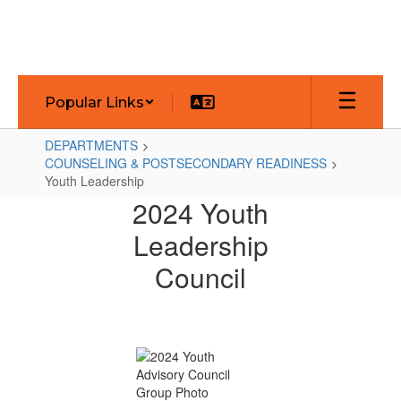
Skip
to
main
content
Popular Links
DEPARTMENTS
COUNSELING & POSTSECONDARY READINESS
Youth Leadership
Youth
2024 Youth
Leadership
Leadership
Council