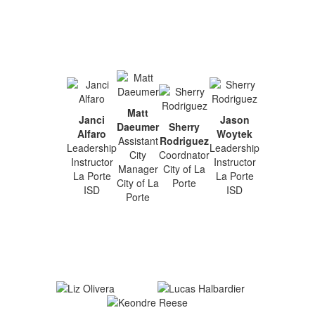
Matt
Janci
Jason
Daeumer
Sherry
Alfaro
Woytek
Assistant
Rodriguez
Leadership
Leadership
City
Coordnator
Instructor
Instructor
Manager
City of La
La Porte
La Porte
City of La
Porte
ISD
ISD
Porte