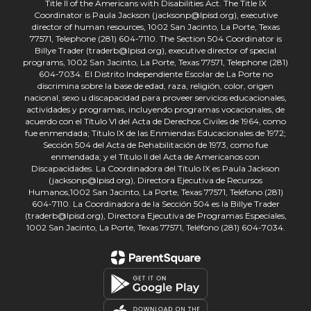
Title II of the Americans with Disabilities Act. The Title IX
Coordinator is Paula Jackson (jacksonp@lpisd.org), executive
director of human resources, 1002 San Jacinto, La Porte, Texas
77571, Telephone (281) 604-7110. The Section 504 Coordinator is
Billye Trader (traderb@lpisd.org), executive director of special
programs, 1002 San Jacinto, La Porte, Texas 77571, Telephone (281)
604-7034. El Distrito Independiente Escolar de La Porte no
discrimina sobre la base de edad, raza, religión, color, origen
nacional, sexo u discapacidad para proveer servicios educacionales,
actividades y programas, incluyendo programas vocacionales, de
acuerdo con el Título VI del Acta de Derechos Civiles de 1964, como
fue enmendada; Título IX de las Enmiendas Educacionales de 1972;
Sección 504 del Acta de Rehabilitación de 1973, como fue
enmendada; y el Título II del Acta de Americanos con
Discapacidades. La Coordinadora del Título IX es Paula Jackson
(jacksonp@lpisd.org), Directora Ejecutiva de Recursos
Humanos,1002 San Jacinto, La Porte, Texas 77571, Teléfono (281)
604-7110. La Coordinadora de la Sección 504 es la Billye Trader
(traderb@lpisd.org), Directora Ejecutiva de Programas Especiales,
1002 San Jacinto, La Porte, Texas 77571, Teléfono (281) 604-7034.